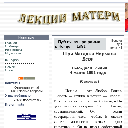
Навигация
| Версия
Публичная программа
Главная
для
в Ноиде — 1991
О Матери
печати |
Библиотека
Медиатека
Шри Матаджи Нирмала
- - - - - - - - - - - - - - -
Деви
In English
- - - - - - - - - - - - - - -
Ссылки
Нью-Дели,
Индия
О нас
4 марта 1991 года
- - - - - - - - - - - - - - -
(Синопсис)
Контакты
Отправить e-mail
Истина — это Любовь Божья.
Технические вопросы
Любовь — истина, а истина — Любовь.
У нас побывало
И это есть знание. Бог — Любовь, и Он
723683 посетителей
Кто он-лайн
дает любовь каждому. Он — Рахим,
сострадательный. Он — океан
сострадания, океан любви. В океане
живет множество всяких видов
животных, и Он не имеет собственной