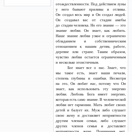
отождествленности. Под действием луны
у него бывают приливы и отливы.
Он создал весь мир и Он создал людей.
Он создавал вас от стадии амебы
до стадии человека. Но его знание — это
знание любви. Он знает, как любить.
Наше знание любви узкое и ограничено
обладанием и собственническим
отношением к нашим детям, работе,
деревне или стране. Таким образом,
чувство любви остается ограниченным
и несколько эгоистичным.
Бог знает все о нас. Знает, что
мы такое есть, знает наши печали,
степень глубины и ошибки. Несмотря
на это, Он любит нас, потому что Он
знает, как использовать эту энергию
любви. Любовь Бога имеет энергию,
которая есть само знание. В человеческой
любви нет гармонии. Мать любит своих
детей и балует их. Муж либо слушает
свою жену и доставляет неприятности
другим членам семьи, либо слушает
других членов семьи и доставляет
неприятности жене. Понимания нет,