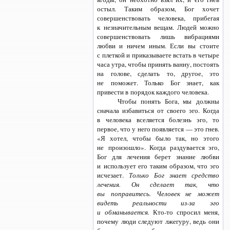
остыл. Таким образом, Бог хочет
совершенствовать человека, прибегая
к незначительным вещам. Людей можно
совершенствовать лишь вибрациями
любви и ничем иным. Если вы стоите
с плеткой и приказываете встать в четыре
часа утра, чтобы принять ванну, постоять
на голове, сделать то, другое, это
не поможет. Только Бог знает, как
привести в порядок каждого человека.
Чтобы понять Бога, мы должны
сначала избавиться от своего эго. Когда
в человека вселяется болезнь эго, то
первое, что у него появляется — это гнев.
«Я хотел, чтобы было так, но этого
не произошло». Когда раздувается эго,
Бог для лечения берет знание любви
и использует его таким образом, что эго
исчезает.
Только Бог знает средство
лечения. Он сделает так, что
вы поправитесь. Человек не может
видеть реальности
из-за эго
и обманывается.
Кто-то
спросил меня,
почему люди следуют лжегуру, ведь они