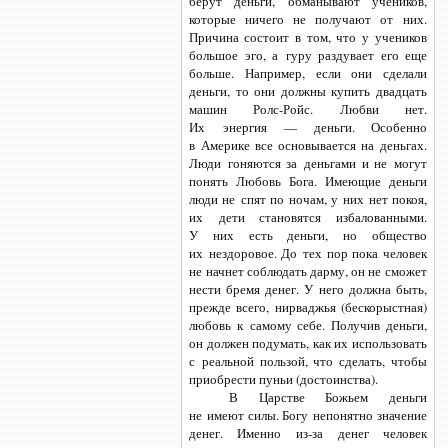
берут деньги, обманывают учеников,
которые ничего не получают от них.
Причина состоит в том, что у учеников
большое эго, а гуру раздувает его еще
больше. Например, если они сделали
деньги, то они должны купить двадцать
машин
Ролс-Ройс.
Любви нет.
Их энергия — деньги. Особенно
в Америке все основывается на деньгах.
Люди гоняются за деньгами и не могут
понять Любовь Бога. Имеющие деньги
люди не спят по ночам, у них нет покоя,
их дети становятся избалованными.
У них есть деньги, но общество
их нездоровое. До тех пор пока человек
не начнет соблюдать дарму, он не сможет
нести бремя денег. У него должна быть,
прежде всего, нирваджья (бескорыстная)
любовь к самому себе. Получив деньги,
он должен подумать, как их использовать
с реальной пользой, что сделать, чтобы
приобрести пуньи (достоинства).
В Царстве Божьем деньги
не имеют силы. Богу непонятно значение
денег. Именно
из-за денег
человек