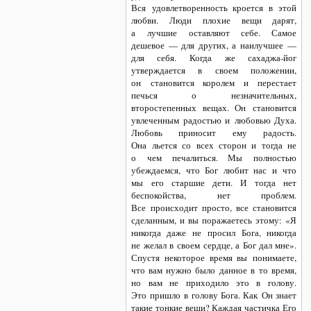
Вся удовлетворенность кроется в этой
любви. Люди плохие вещи дарят,
а лучшие оставляют себе. Самое
дешевое — для других, а наилучшее —
для себя. Когда же
сахаджа-йог
утверждается в своем положении,
он становится королем и перестает
печься о незначительных,
второстепенных вещах. Он становится
увлеченным радостью и любовью Духа.
Любовь приносит ему радость.
Она льется со всех сторон и тогда не
о чем печалиться. Мы полностью
убеждаемся, что Бог любит нас и что
мы его старшие дети. И тогда нет
беспокойства, нет проблем.
Все происходит просто, все становится
сделанным, и вы поражаетесь этому: «Я
никогда даже не просил Бога, никогда
не желал в своем сердце, а Бог дал мне».
Спустя некоторое время вы понимаете,
что вам нужно было данное в то время,
но вам не приходило это в голову.
Это пришло в голову Бога. Как Он знает
такие тонкие вещи? Каждая частичка Его