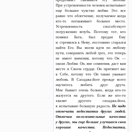
При устремленности человек испытывает
еще большее чувство любви. Это все
равно что облегчение, получаемое когда
кто-то
поглаживает больное место.
Устремленность способствует
погружению вглубь. Поэтому тот, кто
помнил Бога, был предан Ему
и стремился к Нему, постоянно старался
найти Его. Вы могли идти по любому
пути, совершить любой грех, это теперь
не имеет значения, потому что Он —
океан Любви. Он, вне сомнения, даст вам
место в Своем сердце. Он притянет вас
к Себе, потому что Он также уважает
любовь.
В Сахаджа-йоге
прежде всего
научитесь любить друг друга.
Мне бывает очень больно, когда
кто-то
жалуется на другого. Если же
кто-то
хвалит другого
сахаджа-йога,
я испытываю большую радость.
Не надо
отмечать недостатки других людей.
Отмечая положительные качества
у других, мы еще больше улучшаем свои
хорошие качества. Недостатки,