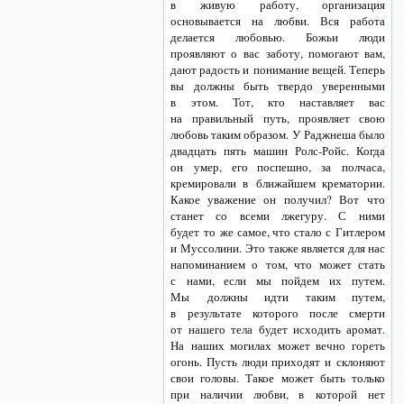
в живую работу, организация
основывается на любви. Вся работа
делается любовью. Божьи люди
проявляют о вас заботу, помогают вам,
дают радость и понимание вещей. Теперь
вы должны быть твердо уверенными
в этом. Тот, кто наставляет вас
на правильный путь, проявляет свою
любовь таким образом. У Раджнеша было
двадцать пять машин
Ролс-Ройс.
Когда
он умер, его поспешно, за полчаса,
кремировали в ближайшем крематории.
Какое уважение он получил? Вот что
станет со всеми лжегуру. С ними
будет то же самое, что стало с Гитлером
и Муссолини. Это также является для нас
напоминанием о том, что может стать
с нами, если мы пойдем их путем.
Мы должны идти таким путем,
в результате которого после смерти
от нашего тела будет исходить аромат.
На наших могилах может вечно гореть
огонь. Пусть люди приходят и склоняют
свои головы. Такое может быть только
при наличии любви, в которой нет