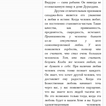
Видуры — сына рабыни. Он никогда не
ел изысканную пищу в доме Дурьодана.
Другим отличительным признаком
сахаджа-йога
является его уважение
к любви и истине. Когда человек любит,
он постепенно становится чистым. Такие
качества, как привязанность,
предвзятость, скаредность, исчезают.
Привязанность у человека бывает
из-за отсутствия
у него
самоотверженной любви. У него
появляется гордость, потому что
он считает, что стал очень большим
человеком. Тот, кто так считает,
безумен. Когда же человек любит, он
не думает о себе.
При наличии любви
человек очень тонко познает каждого.
Он знает, что хочет другой человек, что
доставляет ему радость. Когда эта
Божественная любовь начинает течь
через вас, у вас появляется ощущение,
что вы знаете всех людей тысячи лет.
Но это возможно только тогда, когда эта
любовь будет в вашем Атме и вы будете
удовлетворенным человеком.