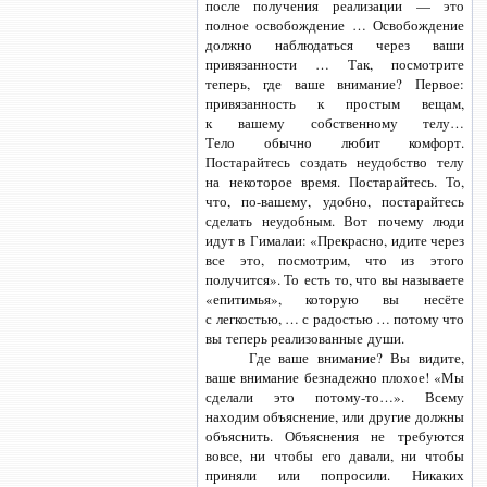
после получения реализации — это
полное освобождение … Освобождение
должно наблюдаться через ваши
привязанности … Так, посмотрите
теперь, где ваше внимание? Первое:
привязанность к простым вещам,
к вашему собственному телу…
Тело обычно любит комфорт.
Постарайтесь создать неудобство телу
на некоторое время. Постарайтесь. То,
что,
по-вашему,
удобно, постарайтесь
сделать неудобным. Вот почему люди
идут в Гималаи: «Прекрасно, идите через
все это, посмотрим, что из этого
получится». То есть то, что вы называете
«епитимья», которую вы несёте
с легкостью, … с радостью … потому что
вы теперь реализованные души.
Где ваше внимание? Вы видите,
ваше внимание безнадежно плохое! «Мы
сделали это
потому-то…».
Всему
находим объяснение, или другие должны
объяснить. Объяснения не требуются
вовсе, ни чтобы его давали, ни чтобы
приняли или попросили. Никаких