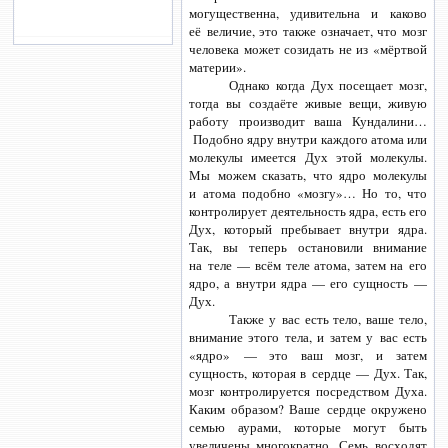
могущественна, удивительна и каково
её величие, это также означает, что мозг
человека может созидать не из «мёртвой
материи».
Однако когда Дух посещает мозг,
тогда вы создаёте живые вещи, живую
работу производит ваша Кундалини…
Подобно ядру внутри каждого атома или
молекулы имеется Дух этой молекулы.
Мы можем сказать, что ядро молекулы
и атома подобно «мозгу»… Но то, что
контролирует деятельность ядра, есть его
Дух, который пребывает внутри ядра.
Так, вы теперь остановили внимание
на теле — всём теле атома, затем на его
ядро, а внутри ядра — его сущность —
Дух.
Также у вас есть тело, ваше тело,
внимание этого тела, и затем у вас есть
«ядро» — это ваш мозг, и затем
сущность, которая в сердце — Дух. Так,
мозг контролируется посредством Духа.
Каким образом? Ваше сердце окружено
семью аурами, которые могут быть
увеличены многократно. Семь восходят