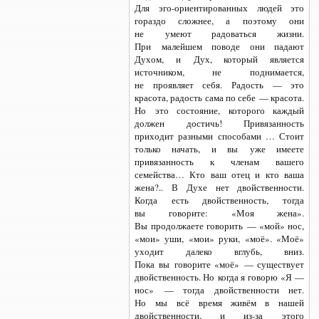
Для эго-ориентированных людей это
гораздо сложнее, а поэтому они
не умеют радоваться жизни.
При малейшем поводе они падают
Духом, и Дух, который является
источником, не поднимается,
не проявляет себя. Радость — это
красота, радость сама по себе — красота.
Но это состояние, которого каждый
должен достичь! Привязанность
приходит разными способами … Стоит
только начать, и вы уже имеете
привязанность к членам вашего
семейства… Кто ваш отец и кто ваша
жена?.. В Духе нет двойственности.
Когда есть двойственность, тогда
вы говорите: «Моя жена».
Вы продолжаете говорить — «мой» нос,
«мои» уши, «мои» руки, «моё». «Моё»
уходит далеко вглубь, вниз.
Пока вы говорите «моё» — существует
двойственность. Но когда я говорю «Я —
нос» — тогда двойственности нет.
Но мы всё время живём в нашей
двойственности, и
из-за этого