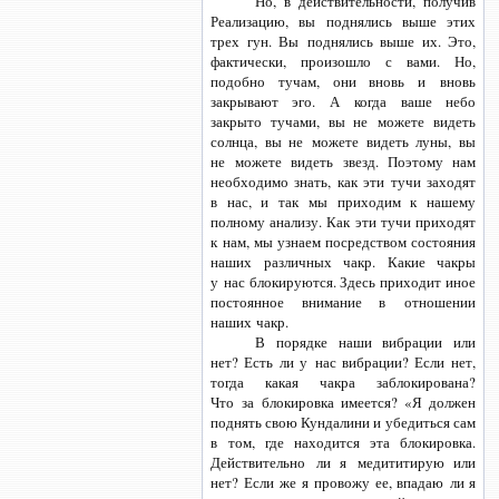
Но, в действительности, получив
Реализацию, вы поднялись выше этих
трех гун. Вы поднялись выше их. Это,
фактически, произошло с вами. Но,
подобно тучам, они вновь и вновь
закрывают эго. А когда ваше небо
закрыто тучами, вы не можете видеть
солнца, вы не можете видеть луны, вы
не можете видеть звезд. Поэтому нам
необходимо знать, как эти тучи заходят
в нас, и так мы приходим к нашему
полному анализу. Как эти тучи приходят
к нам, мы узнаем посредством состояния
наших различных чакр. Какие чакры
у нас блокируются. Здесь приходит иное
постоянное внимание в отношении
наших чакр.
В порядке наши вибрации или
нет? Есть ли у нас вибрации? Если нет,
тогда какая чакра заблокирована?
Что за блокировка имеется? «Я должен
поднять свою Кундалини и убедиться сам
в том, где находится эта блокировка.
Действительно ли я медититирую или
нет? Если же я провожу ее, впадаю ли я