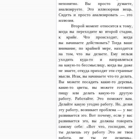
непонятно. Вы просто думаете,
анализируете. Это иллюзорная вещь.
Сидеть и просто анализировать — это
иллюзия.
Второй момент относится к тому,
когда вы переходите ко второй стадии,
к крийе. Что происходит, когда
вы начинаете действовать? Тогда ваше
внимание, по крайней мере, находится
на том, что вы делаете. Ему нельзя
уходить
куда-то
и направляться
на какую-то
бессмыслицу, когда вы даже
не знаете, откуда приходят эти странные
мысли. Итак, вы начинаете
что-то
делать.
Вы можете посадить
какие-то
деревья,
какие-то
цветы, вы можете готовить
пищу или делать
какую-то
другую
работу. Работайте. Это поможет вам.
Делайте какую угодно работу. Но, делая
эту работу, возникает проблема — у вас
развивается эго. Вот почему, если у вас
развивается эго, вы должны говорить
самому себе: «Вот что, господин, не
ты делаешь эту работу Это не твоя
работа, не ты ее делаешь».