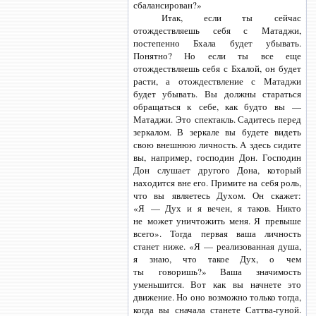
сбалансирован?»
Итак, если ты сейчас
отождествляешь себя с Матаджи,
постепенно Бхала будет убывать.
Понятно? Но если ты все еще
отождествляешь себя с Бхалой, он будет
расти, а отождествление с Матаджи
будет убывать. Вы должны стараться
обращаться к себе, как будто вы —
Матаджи. Это спектакль. Садитесь перед
зеркалом. В зеркале вы будете видеть
свою внешнюю личность. А здесь сидите
вы, например, господин Дон. Господин
Дон слушает другого Дона, который
находится вне его. Примите на себя роль,
что вы являетесь Духом. Он скажет:
«Я — Дух и я вечен, я таков. Никто
не может уничтожить меня. Я превыше
всего». Тогда первая ваша личность
станет ниже. «Я — реализованная душа,
я знаю, что такое Дух, о чем
ты говоришь?» Ваша значимость
уменьшится. Вот как вы начнете это
движение. Но оно возможно только тогда,
когда вы сначала станете
Саттва-гуной.