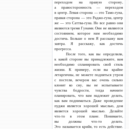
переходом на правую сторону,
а правосторонность — переходом
в центр. Левая сторона — это
Тамо-гуна,
правая сторона — это
Раджо-гуна,
центр
же — это
Саттва-гуна.
Но все равно они
являются тремя Гунами. Они не являются
состоянием, которое нам необходимо
достичь. Больше о нем Я расскажу вам
завтра. Я расскажу, как достичь
прогресса.
После того, как вы определили,
к какой стороне вы принадлежите, вам
необходимо спланировать свой стиль
жизни. К примеру, если вы крайне
летаргичны, не можете подняться утром
с постели, вечером вас очень сильно
клонит ко сну, вы не испытываете
чувства бодрости, тогда начните
планировать, что вам надлежит делать,
как вам подниматься. Даже проведение
пуджи является хорошей мыслью, дом
является хорошей мыслью. Делайте
что-то
в этом плане. Понимаете,
вы должны
что-то
делать.
Это называется крийя, то есть действие.