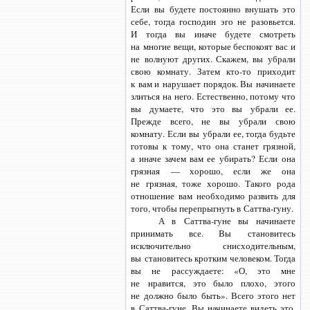
Если вы будете постоянно внушать это
себе, тогда господин эго не разовьется.
И тогда вы иначе будете смотреть
на многие вещи, которые беспокоят вас и
не волнуют других. Скажем, вы убрали
свою комнату. Затем
кто-то
приходит
к вам и нарушает порядок. Вы начинаете
злиться на него. Естественно, потому что
вы думаете, что это вы убрали ее.
Прежде всего, не вы убрали свою
комнату. Если вы убрали ее, тогда будьте
готовы к тому, что она станет грязной,
а иначе зачем вам ее убирать? Если она
грязная — хорошо, если же она
не грязная, тоже хорошо. Такого рода
отношение вам необходимо развить для
того, чтобы перепрыгнуть
в Саттва-гуну.
А
в Саттва-гуне
вы начинаете
принимать все. Вы становитесь
исключительно снисходительным,
вы становитесь кротким человеком. Тогда
вы не рассуждаете: «О, это мне
не нравится, это было плохо, этого
не должно было быть». Всего этого нет
в Саттва-гуне.
Вы начинаете видеть это.