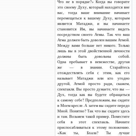
Что не в порядке?» Когда вы говорите
это своему Духу, который находится вне
вас, тогда ваше внимание начинает
перемещаться к вашему Духу, которым
является Матаджи, и вы начинаете
становится Им, вы начинаете видеть
посредством своего Атмы. Так что ваш
Атма должен быть доволен вашим Атмой.
Между вами больше нет никого. Только
лишь вы в этой двойственной личности
должны быть довольны собой.
Одна пребывает в невежестве, другая
же — в знании. Старайтесь
отождествлять себя с этим, как его
называет Матаджи или кто угодно
другой, Атмой просто ради, скажем,
спектакля. Вы просто думаете, что вы —
Дух, тогда как вы будете обращаться
к самому себе? Предположим, вы сидите
в Моем кресле. А затем вы сидите передо
Мной. Понятно? Так что вы сидите здесь
и там. Возьмем такой пример. Поместите
себя в этот спектакль. Начните
приспосабливаться к этому положению.
«Как ты, Бхала? Ты лучше