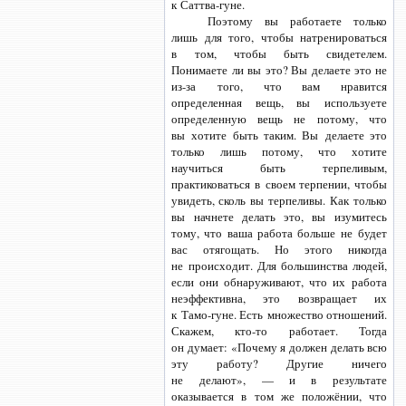
к Саттва-гуне.
Поэтому вы работаете только
лишь для того, чтобы натренироваться
в том, чтобы быть свидетелем.
Понимаете ли вы это? Вы делаете это не
из-за того,
что вам нравится
определенная вещь, вы используете
определенную вещь не потому, что
вы хотите быть таким. Вы делаете это
только лишь потому, что хотите
научиться быть терпеливым,
практиковаться в своем терпении, чтобы
увидеть, сколь вы терпеливы. Как только
вы начнете делать это, вы изумитесь
тому, что ваша работа больше не будет
вас отягощать. Но этого никогда
не происходит. Для большинства людей,
если они обнаруживают, что их работа
неэффективна, это возвращает их
к Тамо-гуне.
Есть множество отношений.
Скажем,
кто-то
работает. Тогда
он думает: «Почему я должен делать всю
эту работу? Другие ничего
не делают», — и в результате
оказывается в том же положёнии, что