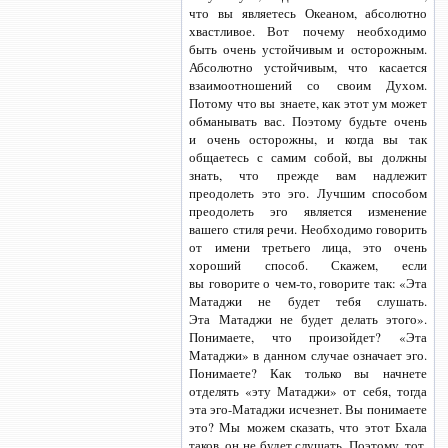
что вы являетесь Океаном, абсолютно
хвастливое. Вот почему необходимо
быть очень устойчивым и осторожным.
Абсолютно устойчивым, что касается
взаимоотношений со своим Духом.
Потому что вы знаете, как этот ум может
обманывать вас. Поэтому будьте очень
и очень осторожны, и когда вы так
общаетесь с самим собой, вы должны
знать, что прежде вам надлежит
преодолеть это эго. Лучшим способом
преодолеть эго является изменение
вашего стиля речи. Необходимо говорить
от имени третьего лица, это очень
хороший способ. Скажем, если
вы говорите
о чем-то,
говорите так: «Эта
Матаджи не будет тебя слушать.
Эта Матаджи не будет делать этого».
Понимаете, что произойдет? «Эта
Матаджи» в данном случае означает эго.
Понимаете? Как только вы начнете
отделять «эту Матаджи» от себя, тогда
эта
эго-Матаджи
исчезнет. Вы понимаете
это? Мы можем сказать, что этот Бхала
таков, он не будет слушать. Поэтому, тот,