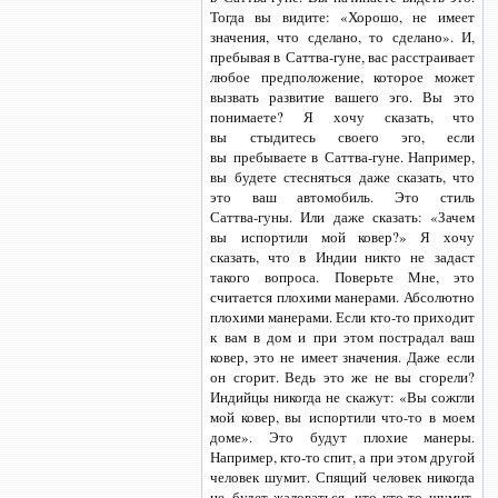
Тогда вы видите: «Хорошо, не имеет
значения, что сделано, то сделано». И,
пребывая
в Саттва-гуне,
вас расстраивает
любое предположение, которое может
вызвать развитие вашего эго. Вы это
понимаете? Я хочу сказать, что
вы стыдитесь своего эго, если
вы пребываете
в Саттва-гуне.
Например,
вы будете стесняться даже сказать, что
это ваш автомобиль. Это стиль
Саттва-гуны.
Или даже сказать: «Зачем
вы испортили мой ковер?» Я хочу
сказать, что в Индии никто не задаст
такого вопроса. Поверьте Мне, это
считается плохими манерами. Абсолютно
плохими манерами.
Если кто-то
приходит
к вам в дом и при этом пострадал ваш
ковер, это не имеет значения. Даже если
он сгорит. Ведь это же не вы сгорели?
Индийцы никогда не скажут: «Вы сожгли
мой ковер, вы испортили
что-то
в моем
доме». Это будут плохие манеры.
Например,
кто-то
спит, а при этом другой
человек шумит. Спящий человек никогда
не будет жаловаться, что
кто-то
шумит,