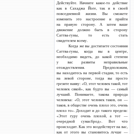
Действуйте. Начните
какое-то
действие
как в Сахаджа Йоге, так и в своей
повседневной жизни. Вы сможете
изменить это настроение и прийти
на правую сторону. А затем ваше
движение должно быть в сторону
Саттва-гуны,
то есть стать
свидетелем всему.
Когда же вы достигаете состояния
Саттва-гуны,
когда вы в центре,
необходимо видеть, до какой степени
у вас развиты неправильные
отождествления. Предположим,
вы находитесь на первой стадии, то есть
на левой стороне, тогда вы просто
грезите наяву: «О, этот человек такой, тот
человек сякой», как будто вы — самый
лучший. Понимаете, такова природа
человека: «О, этот человек таков, он —
таков, в обществе очень плохо это, очень
плохо то». Доходит и до такого предела:
«Этот гуру очень плохой, а тот —
очередной сумасброд». Вот что
происходит. Как это воздействует на вас,
как от этого вы становитесь лучше —