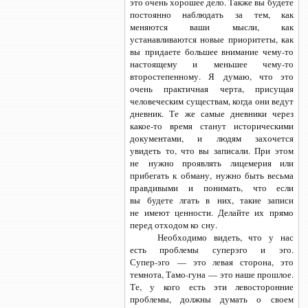
это очень хорошее дело. Также вы будете
постоянно наблюдать за тем, как
меняются ваши мысли, как
устанавливаются новые приоритеты, как
вы придаете большее внимание
чему-то
настоящему и меньшее
чему-то
второстепенному. Я думаю, что это
очень практичная черта, присущая
человеческим существам, когда они ведут
дневник. Те же самые дневники через
какое-то
время станут историческими
документами, и людям захочется
увидеть то, что вы записали. При этом
не нужно проявлять лицемерия или
прибегать к обману, нужно быть весьма
правдивыми и понимать, что если
вы будете лгать в них, такие записи
не имеют ценности. Делайте их прямо
перед отходом ко сну.
Необходимо видеть, что у нас
есть проблемы суперэго и эго.
Супер-эго —
это левая сторона, это
темнота,
Тамо-гуна —
это наше прошлое.
Те, у кого есть эти левосторонние
проблемы, должны думать о своем