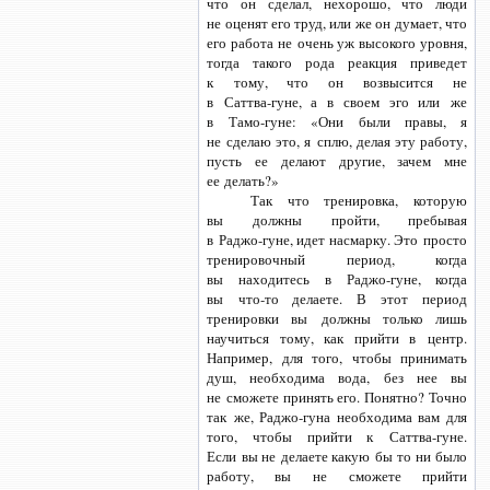
что он сделал, нехорошо, что люди
не оценят его труд, или же он думает, что
его работа не очень уж высокого уровня,
тогда такого рода реакция приведет
к тому, что он возвысится не
в Саттва-гуне,
а в своем эго или же
в Тамо-гуне:
«Они были правы, я
не сделаю это, я сплю, делая эту работу,
пусть ее делают другие, зачем мне
ее делать?»
Так что тренировка, которую
вы должны пройти, пребывая
в Раджо-гуне,
идет насмарку. Это просто
тренировочный период, когда
вы находитесь
в Раджо-гуне,
когда
вы что-то
делаете. В этот период
тренировки вы должны только лишь
научиться тому, как прийти в центр.
Например, для того, чтобы принимать
душ, необходима вода, без нее вы
не сможете принять его. Понятно? Точно
так же,
Раджо-гуна
необходима вам для
того, чтобы прийти
к Саттва-гуне.
Если вы не делаете какую бы то ни было
работу, вы не сможете прийти