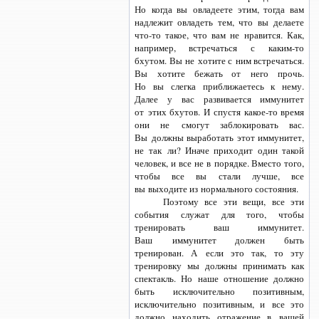
Но когда вы овладеете этим, тогда вам
надлежит овладеть тем, что вы делаете
что-то
такое, что вам не нравится. Как,
например, встречаться
с каким-то
бхутом. Вы не хотите с ним встречаться.
Вы хотите бежать от него прочь.
Но вы слегка приближаетесь к нему.
Далее у вас развивается иммунитет
от этих бхутов. И спустя
какое-то
время
они не смогут заблокировать вас.
Вы должны выработать этот иммунитет,
не так ли? Иначе приходит один такой
человек, и все не в порядке. Вместо того,
чтобы все вы стали лучше, все
вы выходите из нормального состояния.
Поэтому все эти вещи, все эти
события служат для того, чтобы
тренировать ваш иммунитет.
Ваш иммунитет должен быть
тренирован. А если это так, то эту
тренировку мы должны принимать как
спектакль. Но наше отношение должно
быть исключительно позитивным,
исключительно позитивным, и все это
должно находить отражение в вашей