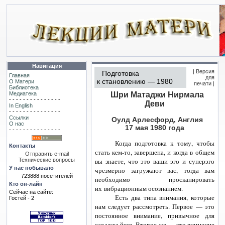
Навигация
| Версия
Подготовка
Главная
для
к становлению — 1980
О Матери
печати |
Библиотека
Медиатека
Шри Матаджи Нирмала
- - - - - - - - - - - - - - -
Деви
In English
- - - - - - - - - - - - - - -
Ссылки
Оулд Арлесфорд, Англия
О нас
17 мая 1980 года
- - - - - - - - - - - - - - -
Когда подготовка к тому, чтобы
Контакты
стать
кем-то,
завершена, и когда в общем
Отправить e-mail
Технические вопросы
вы знаете, что это ваши эго и суперэго
У нас побывало
чрезмерно загружают вас, тогда вам
723888 посетителей
необходимо просканировать
Кто он-лайн
их вибрационным осознанием.
Сейчас на сайте:
Есть два типа внимания, которые
Гостей - 2
нам следует рассмотреть. Первое — это
постоянное внимание, привычное для
сахаджа йога. Второе же — это внимание