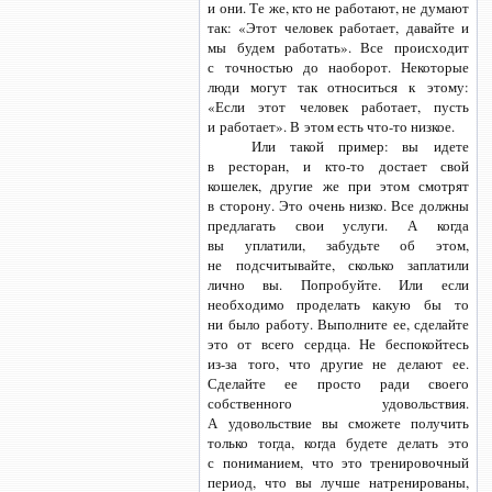
и они. Те же, кто не работают, не думают
так: «Этот человек работает, давайте и
мы будем работать». Все происходит
с точностью до наоборот. Некоторые
люди могут так относиться к этому:
«Если этот человек работает, пусть
и работает». В этом есть
что-то
низкое.
Или такой пример: вы идете
в ресторан,
и кто-то
достает свой
кошелек, другие же при этом смотрят
в сторону. Это очень низко. Все должны
предлагать свои услуги. А когда
вы уплатили, забудьте об этом,
не подсчитывайте, сколько заплатили
лично вы. Попробуйте. Или если
необходимо проделать какую бы то
ни было работу. Выполните ее, сделайте
это от всего сердца. Не беспокойтесь
из-за того,
что другие не делают ее.
Сделайте ее просто ради своего
собственного удовольствия.
А удовольствие вы сможете получить
только тогда, когда будете делать это
с пониманием, что это тренировочный
период, что вы лучше натренированы,