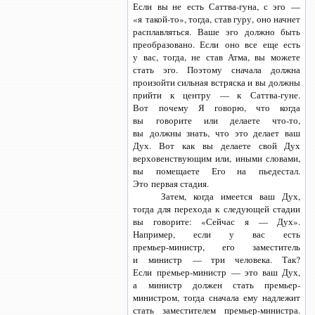
Если вы не есть
Саттва-гуна,
с эго —
«я такой-то»,
тогда, став гуру, оно начнет
расплавляться. Ваше эго должно быть
преобразовано. Если оно все еще есть
у вас, тогда, не став Атма, вы можете
стать эго. Поэтому сначала должна
произойти сильная встряска и вы должны
прийти к центру —
к Саттва-гуне.
Вот почему Я говорю, что когда
вы говорите или делаете
что-то,
вы должны знать, что это делает ваш
Дух. Вот как вы делаете свой Дух
верховенствующим или, иными словами,
вы помещаете Его на пьедестал.
Это первая стадия.
Затем, когда имеется ваш Дух,
тогда для перехода к следующей стадии
вы говорите: «Сейчас я — Дух».
Например, если у вас есть
премьер-министр,
его заместитель
и министр — три человека. Так?
Если премьер-министр —
это ваш Дух,
а министр должен стать премьер-
министром, тогда сначала ему надлежит
стать заместителем
премьер-министра.