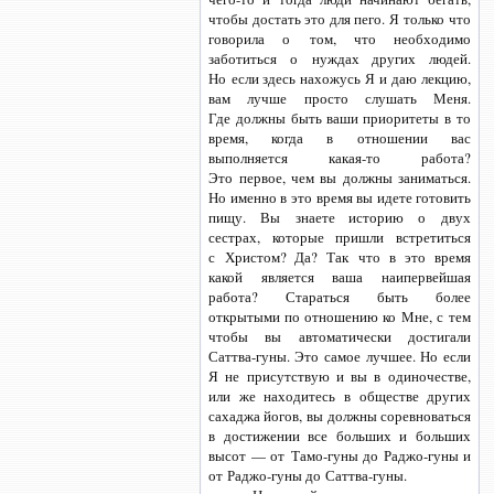
чтобы достать это для пего. Я только что
говорила о том, что необходимо
заботиться о нуждах других людей.
Но если здесь нахожусь Я и даю лекцию,
вам лучше просто слушать Меня.
Где должны быть ваши приоритеты в то
время, когда в отношении вас
выполняется
какая-то
работа?
Это первое, чем вы должны заниматься.
Но именно в это время вы идете готовить
пищу. Вы знаете историю о двух
сестрах, которые пришли встретиться
с Христом? Да? Так что в это время
какой является ваша наипервейшая
работа? Стараться быть более
открытыми по отношению ко Мне, с тем
чтобы вы автоматически достигали
Саттва-гуны.
Это самое лучшее. Но если
Я не присутствую и вы в одиночестве,
или же находитесь в обществе других
сахаджа йогов, вы должны соревноваться
в достижении все больших и больших
высот —
от Тамо-гуны
до Раджо-гуны
и
от Раджо-гуны
до Саттва-гуны.