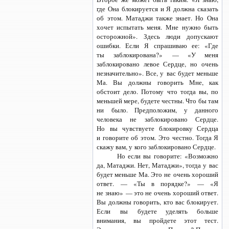
где Она блокируется и Я должна сказать
об этом. Матаджи также знает. Но Она
хочет испытать меня. Мне нужно быть
осторожной». Здесь люди допускают
ошибки. Если Я спрашиваю ее: «Где
ты заблокирована?» — «У меня
заблокировано левое Сердце, но очень
незначительно». Все, у вас будет меньше
Ма. Вы должны говорить Мне, как
обстоит дело. Потому что тогда вы, по
меньшей мере, будете честны. Что бы там
ни было. Предположим, у данного
человека не заблокировано Сердце.
Но вы чувствуете блокировку Сердца
и говорите об этом. Это честно. Тогда Я
скажу вам, у кого заблокировано Сердце.
Но если вы говорите: «Возможно
да, Матаджи. Нет, Матаджи», тогда у вас
будет меньше Ма. Это не очень хороший
ответ. — «Ты в порядке?» — «Я
не знаю» — это не очень хороший ответ.
Вы должны говорить, кто вас блокирует.
Если вы будете уделять больше
внимания, вы пройдете этот тест.