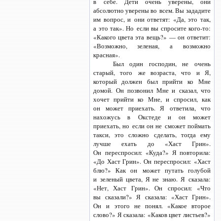
в себе. Дети очень уверены, они
абсолютно уверены во всем. Вы зададите
им вопрос, и они ответят: «Да, это так,
а это так». Но если вы спросите
кого-то:
«Какого цвета эта вещь?» — он ответит:
«Возможно, зеленая, а возможно
красная».
Был один господин, не очень
старый, того же возраста, что и Я,
который должен был прийти ко Мне
домой. Он позвонил Мне и сказал, что
хочет прийти ко Мне, и спросил, как
он может приехать. Я ответила, что
нахожусь в Окстеде и он может
приехать, но если он не сможет поймать
такси, это сложно сделать, тогда ему
лучше ехать до «Хаст Грин».
Он переспросил: «Куда?» Я повторила:
«До Хаст Грин». Он переспросил: «Хаст
блю?» Как он может путать голубой
и зеленый цвета, Я не знаю. Я сказала:
«Нет, Хаст Грин». Он спросил: «Что
вы сказали?» Я сказала: «Хаст Грин».
Он и этого не понял. «Какое второе
слово?» Я сказала: «Каков цвет листьев?»