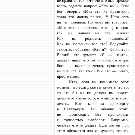
не нравится то». «Я». Но кто вы? Прежде
всего, задайте вопрос: «Кто вы?» Если
Бог говорит: «Мне это не нравится»,
тогда это можно понять. У Него есть
на то причины. Но если вы говорите:
«Мне это не нравится», в конце концов,
как вы попали на эту Землю?
Как вы родились человеком?
Как вы получили все это? Подумайте
таким вот образом. «Кто я?» «Я ничто».
Всякий, кто думает: «Я — нечто»,
должен знать, что он — ничто, что для
Бога не имеет значения, существуете
вы или нет. Понятно? Все это — ничто,
просто пьеса.
Итак, если вы понимаете этот
момент, что если даже вы делаете
что-то,
то что бы вы ни делали, вы просто
делаете это
из-за того,
что вы хотите это
делать. Вот как вы приходите
в Саттва-гуне.
Но обычно этого
не происходит. Все происходит
с точностью наоборот. Например,
человек
что-то
делает. Если же он при
этом обижается или же думает, что то,