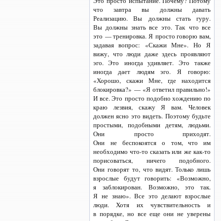
Это просто испытание. Почему? Потому
что завтра вы должны давать
Реализацию. Вы должны стать гуру.
Вы должны знать все это. Так что все
это — тренировка. Я просто говорю вам,
задавая вопрос: «Скажи Мне». Но Я
вижу, что люди даже здесь проявляют
эго. Это иногда удивляет. Это также
иногда дает людям эго. Я говорю:
«Хорошо, скажи Мне, где находится
блокировка?» — «Я ответил правильно!»
И все. Это просто подобно хождению по
краю лезвия, скажу Я вам. Человек
должен ясно это видеть. Поэтому будьте
простыми, подобными детям, людьми.
Они просто приходят.
Они не беспокоятся о том, что им
необходимо
что-то
сказать или же
как-то
порисоваться, ничего подобного.
Они говорят то, что видят. Только лишь
взрослые будут говорить: «Возможно,
я заблокирован. Возможно, это так.
Я не знаю». Все это делают взрослые
люди. Хотя их чувствительность и
в порядке, но все еще они не уверены