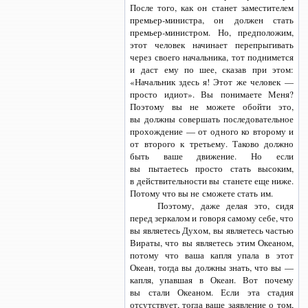
После того, как он станет заместителем
премьер-министра,
он должен стать
премьер-министром. Но, предположим,
этот человек начинает перепрыгивать
через своего начальника, тот поднимется
и даст ему по шее, сказав при этом:
«Начальник здесь я! Этот же человек —
просто идиот». Вы понимаете Меня?
Поэтому вы не можете обойти это,
вы должны совершать последовательное
прохождение — от одного ко второму и
от второго к третьему. Таково должно
быть ваше движение. Но если
вы пытаетесь просто стать высоким,
в действительности вы станете еще ниже.
Потому что вы не сможете стать им.
Поэтому, даже делая это, сидя
перед зеркалом и говоря самому себе, что
вы являетесь Духом, вы являетесь частью
Вираты, что вы являетесь этим Океаном,
потому что ваша капля упала в этот
Океан, тогда вы должны знать, что вы —
капля, упавшая в Океан. Вот почему
вы стали Океаном. Если эта стадия
отсутствует, тогда ваше заявление о том,