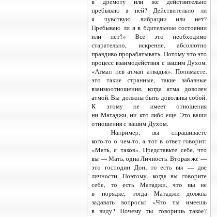
в дремоту или же действительно
пребываю в ней? Действительно ли
я чувствую вибрации или нет?
Пребываю ли я в бдительном состоянии
или нет?» Все это необходимо
старательно, искренне, абсолютно
правдиво прорабатывать. Потому что это
процесс взаимодействия с вашим Духом.
«Атман нев атман атвадья». Понимаете,
это такие странные, такие забавные
взаимоотношения, когда атма доволен
атмой. Вы должны быть довольны собой.
К этому не имеет отношения
ни Матаджи,
ни кто-либо
еще. Это ваши
отношения с вашим Духом.
Например, вы спрашиваете
кого-то
о чем-то,
а тот в ответ говорит:
«Мать, я таков». Представьте себе, что
вы — Мать, одна Личность. Вторая же —
это господин Дон, то есть вы — две
личности. Поэтому, когда вы говорите
себе, то есть Матаджи, что вы не
в порядке, тогда Матаджи должна
задавать вопросы: «Что ты имеешь
в виду? Почему ты говоришь такое?