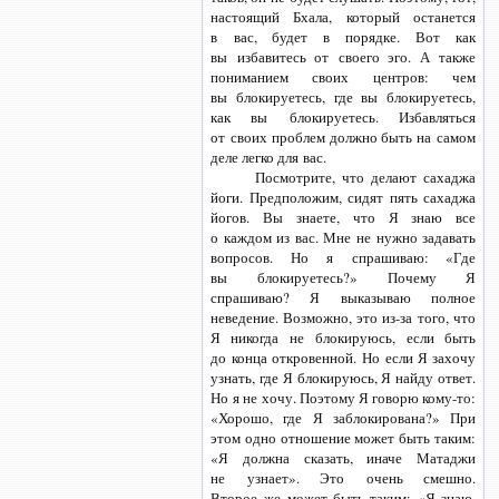
настоящий Бхала, который останется
в вас, будет в порядке. Вот как
вы избавитесь от своего эго. А также
пониманием своих центров: чем
вы блокируетесь, где вы блокируетесь,
как вы блокируетесь. Избавляться
от своих проблем должно быть на самом
деле легко для вас.
Посмотрите, что делают сахаджа
йоги. Предположим, сидят пять сахаджа
йогов. Вы знаете, что Я знаю все
о каждом из вас. Мне не нужно задавать
вопросов. Но я спрашиваю: «Где
вы блокируетесь?» Почему Я
спрашиваю? Я выказываю полное
неведение. Возможно, это
из-за того,
что
Я никогда не блокируюсь, если быть
до конца откровенной. Но если Я захочу
узнать, где Я блокируюсь, Я найду ответ.
Но я не хочу. Поэтому Я говорю
кому-то:
«Хорошо, где Я заблокирована?» При
этом одно отношение может быть таким:
«Я должна сказать, иначе Матаджи
не узнает». Это очень смешно.
Второе же может быть таким: «Я знаю,