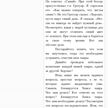
Он ответил: «Синий». При этой беседе
присутствовал
г-н
Грегуар. Я спросила
его: «Как можно говорить, что листья
синие?» На что Грегуар сказал: «Хорошо,
пусть ищет синий дом». Я сказала: «Нет,
так он никогда не найдет нужный дом».
Посмотрите, какая у людей путаница, раз
они не могут отличить синий цвет
от зеленого. При этом они еще и борются
за свою точку зрения. Вот как
обстоит дело.
Постарайтесь понять, что если
вы запутались, тогда это необходимо
устранить, очистив свои чакры.
Давайте проведем небольшое
испытание каждой нашей чакры, одной
за другой. Хорошо?
Итак, какие мы можем задавать
вопросы, простые вопросы, а не те,
которые задают выдающиеся умы.
Скажем, блокируется Хамса чакра.
Что нам делать? Кто ответит на этот
вопрос? Блокируется Хамса чакра.
Что нам необходимо делать? Рассмотрим
эти вопросы последовательно. Итак, это