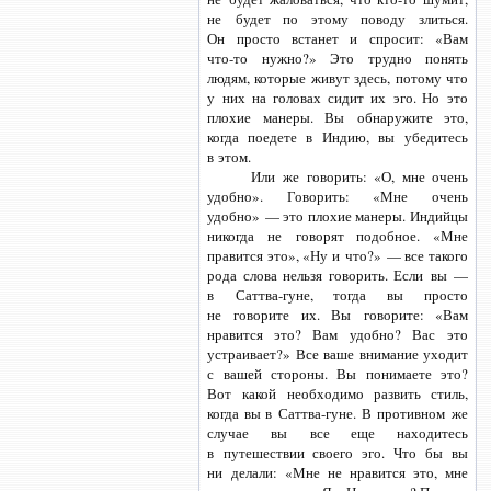
не будет по этому поводу злиться.
Он просто встанет и спросит: «Вам
что-то
нужно?» Это трудно понять
людям, которые живут здесь, потому что
у них на головах сидит их эго. Но это
плохие манеры. Вы обнаружите это,
когда поедете в Индию, вы убедитесь
в этом.
Или же говорить: «О, мне очень
удобно». Говорить: «Мне очень
удобно» — это плохие манеры. Индийцы
никогда не говорят подобное. «Мне
правится это», «Ну и что?» — все такого
рода слова нельзя говорить. Если вы —
в Саттва-гуне,
тогда вы просто
не говорите их. Вы говорите: «Вам
нравится это? Вам удобно? Вас это
устраивает?» Все ваше внимание уходит
с вашей стороны. Вы понимаете это?
Вот какой необходимо развить стиль,
когда вы
в Саттва-гуне.
В противном же
случае вы все еще находитесь
в путешествии своего эго. Что бы вы
ни делали: «Мне не нравится это, мне