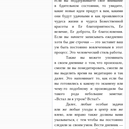
если вы поддерживаете свое внимание
в бдительном состоянии, то увидите,
какие новые идеи придут к вам, какими
они будут удачными и как проявляются
чудеса жизни и чудеса Божественной
красоты и Ее благоприятность, Ее
величие, Ее доброта, Ее благословения.
Если вы начнете записывать ежедневно
хотя бы две строчки — это заставит ваш
ум быть постоянно вовлеченным в этот
процесс. Это человеческий стиль работы.
Также вы можете упоминать
в своем дневнике о том, что произошло,
смогли ли вы помедитировать, смогли ли
вы выделить время на медитацию и так
далее. Это напоминает то, как если бы
вы готовились
к какому-то
экзамену или
чему-то
подобному и производили бы
такого рода небольшие заметки:
«Встал ли я утром? Встал?»
Далее, любые особые задачи
или же любые уходы в центр или же
влево, или вправо также должны вами
указываться, с тем чтобы вы постоянно
следили за своим умом. Вести дневник —