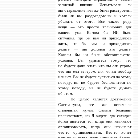
записной книжке. Испытывали ли
вы отвращение или же были расстроены,
были ли вы раздосадованы и хотели
убежать от этого. Все такого рода
вещи — это просто тренировка для
вашего ума. Какова бы HИ была
ситуация, где бы вам ни приходилось
жить, что бы вам ни приходилось
делать — вы должны это делать.
Каковы бы ни были обстоятельства,
условия. Вы удивитесь тому, что
не будете даже знать, что вы ели утром,
что вы ели вечером, ели ли вы вообще
или нет. Вы не будете суетиться по этому
поводу, вы не будете беспокоиться по
этому поводу, вы не будете думать
об этом.
Но целью является достижение
Саттва-гуны,
все же остальное
становится нулем. Самым большим
препятствием, как Я видела, для сахаджа
йогов является то, когда они начинают
организовывать, когда они начинают
что-то
организовывать.
Кто-то
хочет
чего-то
и тогда люди начинают бегать,