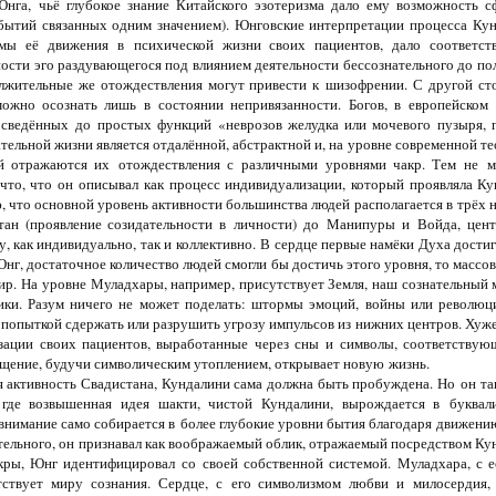
нга, чьё глубокое знание Китайского эзотеризма дало ему возможность 
событий связанных одним значением). Юнговские интерпретации процесса Ку
мы её движения в психической жизни своих пациентов, дало соответст
ности эго раздувающегося под влиянием деятельности бессознательного до по
лжительные же отождествления могут привести к шизофрении. С другой ст
жно осознать лишь в состоянии непривязанности. Богов, в европейском 
 сведённых до простых функций «неврозов желудка или мочевого пузыря,
нательной жизни является отдалённой, абстрактной и, на уровне современной т
й отражаются их отождествления с различными уровнями чакр. Тем не ме
что, что он описывал как процесс индивидуализации, который проявляла К
 что основной уровень активности большинства людей располагается в трёх 
стан (проявление созидательности в личности) до Манипуры и Войда, цен
, как индивидуально, так и коллективно. В сердце первые намёки Духа дости
 Юнг, достаточное количество людей смогли бы достичь этого уровня, то масс
р. На уровне Муладхары, например, присутствует Земля, наш сознательный ми
ики. Разум ничего не может поделать: штормы эмоций, войны или революци
попыткой сдержать или разрушить угрозу импульсов из нижних центров. Хуже 
ации своих пациентов, выработанные через сны и символы, соответствую
щение, будучи символическим утоплением, открывает новую жизнь.
 активность Свадистана, Кундалини сама должна быть пробуждена. Но он так
 где возвышенная идея шакти, чистой Кундалини, вырождается в буквал
 внимание само собирается в более глубокие уровни бытия благодаря движени
тельного, он признавал как воображаемый облик, отражаемый посредством Ку
ры, Юнг идентифицировал со своей собственной системой. Муладхара, с её
тствует миру сознания. Сердце, с его символизмом любви и милосердия,