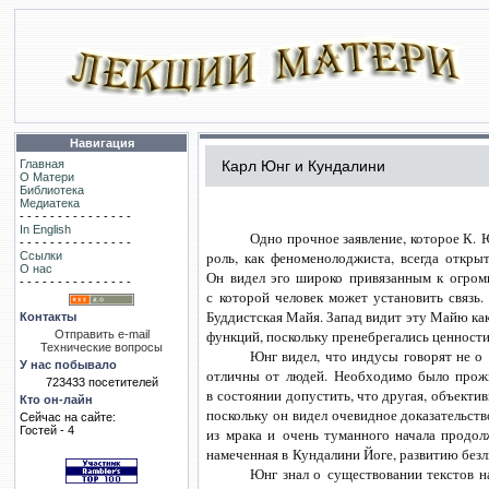
Навигация
Главная
Карл Юнг и Кундалини
О Матери
Библиотека
Медиатека
- - - - - - - - - - - - - - -
In English
Одно прочное заявление, которое К. 
- - - - - - - - - - - - - - -
роль, как феноменолоджиста, всегда откр
Ссылки
О нас
Он видел эго широко привязанным к огромн
- - - - - - - - - - - - - - -
с которой человек может установить связь.
Буддистская Майя. Запад видит эту Майю ка
Контакты
функций, поскольку пренебрегались ценности
Отправить e-mail
Технические вопросы
Юнг видел, что индусы говорят не о
У нас побывало
отличны от людей. Необходимо было прожи
723433 посетителей
в состоянии допустить, что другая, объекти
Кто он-лайн
поскольку он видел очевидное доказательств
Сейчас на сайте:
Гостей - 4
из мрака и очень туманного начала продол
намеченная в Кундалини Йоге, развитию без
Юнг знал о существовании текстов н