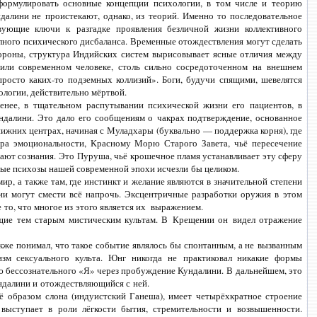
сформулировать основные концепции психологии, в том числе и теорию
ндалини не проистекают, однако, из теорий. Именно то последовательное
вующие ключи к разгадке проявления безличной жизни коллективного
лного психического дисбаланса. Временные отождествления могут сделать
ороны, структура Индийских систем вырисовывает ясные отличия между
или современном человеке, столь сильно сосредоточенном на внешнем
 просто
каких-то
подземных коллизий». Боги, будучи спящими, шевелятся
еологии, действительно мёртвой.
нее, в тщательном распутывании психической жизни его пациентов, в
ундалини. Это дало его сообщениям о чакрах подтверждение, основанное
нижних центрах, начиная с Муладхары (буквально — поддержка корня), где
тра эмоциональности, Красному Морю Старого Завета, чьё пересечение
гают сознания. Это Пуруша, чьё крошечное пламя устанавливает эту сферу
овые психозы нашей современной эпохи исчезли бы целиком.
р, а также там, где инстинкт и желание являются в значительной степени
и могут смести всё напрочь. Эксцентричные разработки оружия в этом
то, что многое из этого является их выражением.
щие тем старым мистическим культам. В Крещении он видел отражение
же понимал, что такое событие являлось бы спонтанным, а не вызванным
изм сексуального культа. Юнг никогда не практиковал никакие формы
ю бессознательного «Я» через пробуждение Кундалини. В дальнейшем, это
ндалини и отождествляющийся с ней.
 образом слона (индуистский Ганеша), имеет четырёхкратное строение
 выступает в роли лёгкости бытия, стремительности и возвышенности.