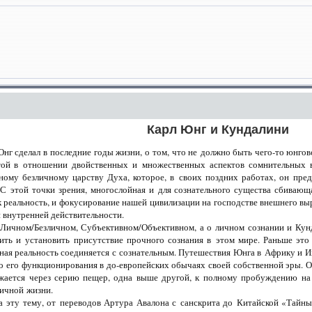
Карл Юнг и Кундалини
Юнг сделал в последние годы жизни, о том, что не должно быть
чего-то
юнговс
ытой в отношении двойственных и множественных аспектов сомнительных вт
ому безличному царству Духа, которое, в своих поздних работах, он пре
 С этой точки зрения, многослойная и для сознательного существа сбивающ
к реальность, и фокусирование нашей цивилизации на господстве внешнего 
 внутренней действительности.
 Личном/Безличном, Субъективном/Объективном, а о личном сознании и Кун
ть и установить присутствие прочного сознания в этом мире. Раньше эт
вная реальность соединяется с сознательным. Путешествия Юнга в Африку и 
о его функционирования в до-европейских обычаях своей собственной эры. Он
жается через серию пещер, одна выше другой, к полному пробуждению на п
личной жизни.
а эту тему, от переводов Артура Авалона с санскрита до Китайской «Тайн