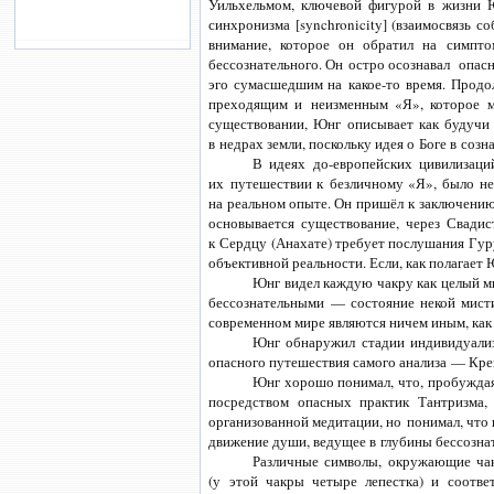
Уильхельмом, ключевой фигурой в жизни Ю
синхронизма [synchronicity] (взаимосвязь 
внимание, которое он обратил на симпто
бессознательного. Он остро осознавал опас
эго сумасшедшим
на какое-то
время. Продо
преходящим и неизменным «Я», которое мо
существовании, Юнг описывает как будучи
в недрах земли, поскольку идея о Боге в соз
В идеях до-европейских цивилизаци
их путешествии к безличному «Я», было не
на реальном опыте. Он пришёл к заключению,
основывается существование, через Свади
к Сердцу (Анахате) требует послушания Гуру
объективной реальности. Если, как полагает
Юнг видел каждую чакру как целый ми
бессознательными — состояние некой мист
современном мире являются ничем иным, как 
Юнг обнаружил стадии индивидуализ
опасного путешествия самого анализа — Кре
Юнг хорошо понимал, что, пробуждая
посредством опасных практик Тантризма,
организованной медитации, но понимал, что
движение души, ведущее в глубины бессозна
Различные символы, окружающие чак
(у этой чакры четыре лепестка) и соотве