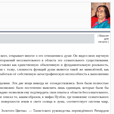
| Версия
для
печати |
кого, открывает многое о его отношении к душе. Он видел свою научную
оржений несознательного в область эго сознательного существования.
дставлял как единственную объективную и фундаментальную реальность,
ая с толку, сложность функций души является такой же мимолётной, как
выработало её собственную катастрофическую неспособность к выполнению
далини. Эти две вещи никогда не отождествлялись: Боги были полностью
о возможно было постепенно выяснить лишь единицам, которые были бы
Индию позволили ему подтвердить свои опыты в области бессознательного,
 описал то, каким образом, в мифах Пуэбло, где появление сознательного
оверхности земли в свете солнца и луны, соответствует система чакр,
ы Золотого Цветка» — Таоистского руководства, переведённого Ричардом